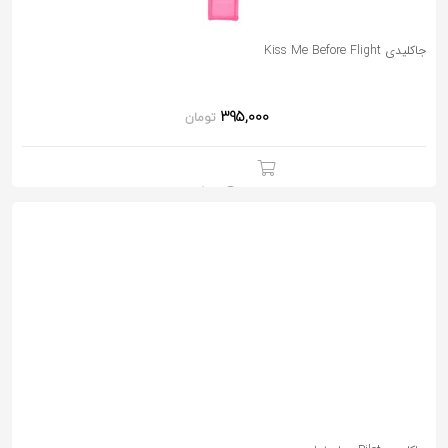
به
اشتراک
جاکلیدی Kiss Me Before Flight
بگذارید.
395,000
تومان
کپی
لینک