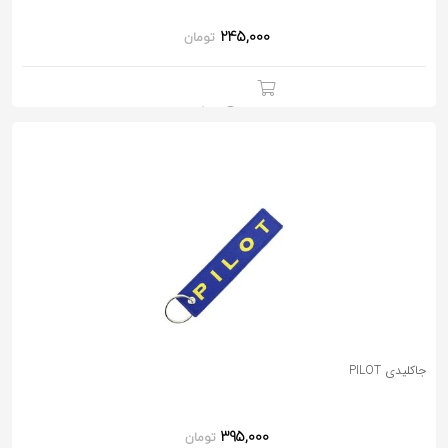
245,000
تومان
جاکلیدی PILOT
395,000
تومان