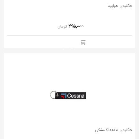
جاکلیدی هواپیما
495,000
تومان
جاکلیدی Cessna مشکی