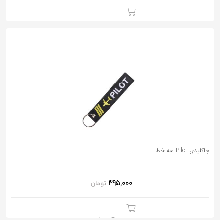
جاکلیدی Pilot سه خط
395,000
تومان