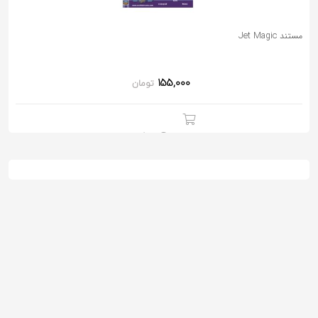
به
اشتراک
مستند Jet Magic
بگذارید.
155,000
تومان
کپی
لینک
0