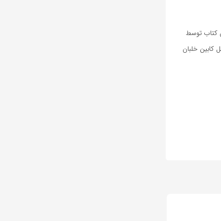
برای خلبانان ، کاربران شبیه ساز پرواز و علاقمندان به تایپ هواپیماهای Boeing 757 و Boeing 767 ، این کتاب توسط
خل کابین خلبان