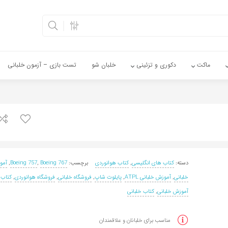
ماکت
دکوری و تزئینی
خلبان شو
تست بازی – آزمون خلبانی
دسته:
کتاب های انگلیسی
,
کتاب هوانوردی
برچسب:
Boeing 767
,
Boeing 757
,
آمو
خلبانی
,
آموزش خلبانی ATPL
,
پایلوت شاپ
,
فروشگاه خلبانی
,
فروشگاه هوانوردی
,
کتاب
آموزش خلبانی
,
کتاب خلبانی
مناسب برای خلبانان و علاقمندان